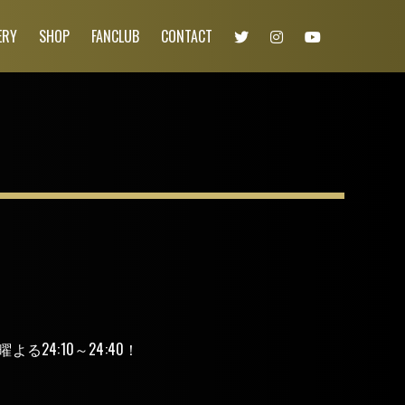
ERY
SHOP
FANCLUB
CONTACT
4:10～24:40！